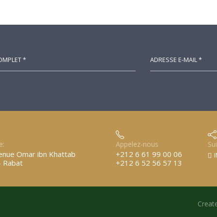
e:
Appelez-nous
Su
enue Omar ibn Khattab
+212 6 61 99 00 06
I
- Rabat
+212 6 52 56 57 13
Creat